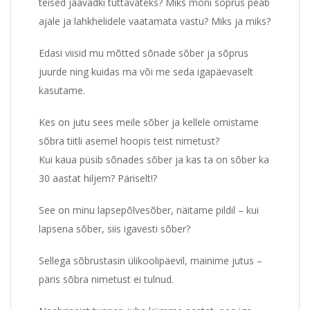
teised jäävadki tuttavateks? Miks mõni sõprus peab
ajale ja lahkhelidele vaatamata vastu? Miks ja miks?
Edasi viisid mu mõtted sõnade sõber ja sõprus
juurde ning kuidas ma või me seda igapäevaselt
kasutame.
Kes on jutu sees meile sõber ja kellele omistame
sõbra tiitli asemel hoopis teist nimetust?
Kui kaua püsib sõnades sõber ja kas ta on sõber ka
30 aastat hiljem? Päriselt!?
See on minu lapsepõlvesõber, näitame pildil – kui
lapsena sõber, siis igavesti sõber?
Sellega sõbrustasin ülikoolipäevil, mainime jutus –
päris sõbra nimetust ei tulnud.