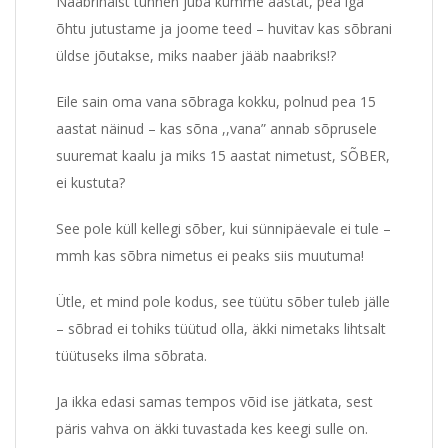
Naabrinaist tunnen juba kümme aastat, pea iga
õhtu jutustame ja joome teed – huvitav kas sõbrani
üldse jõutakse, miks naaber jääb naabriks!?
Eile sain oma vana sõbraga kokku, polnud pea 15
aastat näinud – kas sõna ,,vana” annab sõprusele
suuremat kaalu ja miks 15 aastat nimetust, SÕBER,
ei kustuta?
See pole küll kellegi sõber, kui sünnipäevale ei tule –
mmh kas sõbra nimetus ei peaks siis muutuma!
Ütle, et mind pole kodus, see tüütu sõber tuleb jälle
– sõbrad ei tohiks tüütud olla, äkki nimetaks lihtsalt
tüütuseks ilma sõbrata.
Ja ikka edasi samas tempos võid ise jätkata, sest
päris vahva on äkki tuvastada kes keegi sulle on.