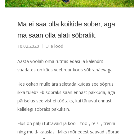
Ma ei saa olla kõikide sõber, aga
ma saan olla alati sõbralik.
10.02.2020
Ülle lood
Aasta voolab oma rütmis edasi ja kalendrit
vaadates on käes veebruar koos sõbrapäevaga.
Kes oskab mulle ära seletada kuidas see sõprus
ikka tuleb? Fb sõbraks saan ennast pakkuda, aga
päriselus see vist ei töötaks, kui tänaval ennast
kellelegi sõbraks pakuksin.
Elus on palju tuttavaid ja kooli- töö-, reisi-, trenni-
ning muid- kaaslasi. Miks mõnedest saavad sõbrad,