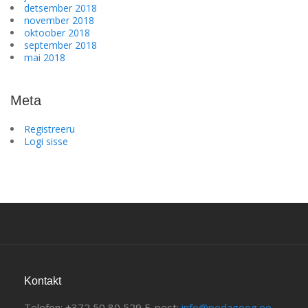
detsember 2018
november 2018
oktoober 2018
september 2018
mai 2018
Meta
Registreeru
Logi sisse
Kontakt
Telefon: +372 50 80 529 E-post:
info@pedagoog.ee