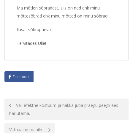
Ma mõtlen sõpradest, siis on nad ehk minu
mõttesõbrad ehk minu mõtted on minu sõbrad!
Ilusat sõbrapäeva!
Tervitades Ülle!
Facebook
Navigatsioon
Vali efektne kostüüm ja hakka juba praegu peegli ees
harjutama.
Virtuaalne maailm