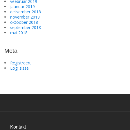
veebruar 2019
jaanuar 2019
detsember 2018
november 2018
oktoober 2018
september 2018
mai 2018
Meta
Registreeru
Logi sisse
Kontakt