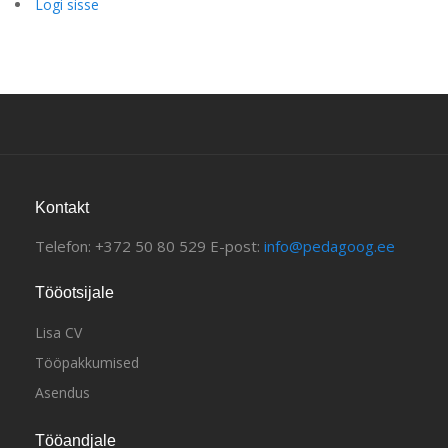
Logi sisse
Kontakt
Telefon: +372 50 80 529 E-post:
info@pedagoog.ee
Tööotsijale
Lisa CV
Tööpakkumised
Asendus
Tööandjale