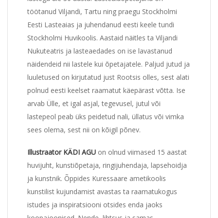
töötanud Viljandi, Tartu ning praegu Stockholmi
Eesti Lasteaias ja juhendanud eesti keele tundi
Stockholmi Huvikoolis. Aastaid näitles ta Viljandi
Nukuteatris ja lasteaedades on ise lavastanud
näidendeid nii lastele kui õpetajatele. Paljud jutud ja
luuletused on kirjutatud just Rootsis olles, sest alati
polnud eesti keelset raamatut käepärast võtta. Ise
arvab Ülle, et igal asjal, tegevusel, jutul või
lastepeol peab üks peidetud nali, üllatus või vimka
sees olema, sest nii on kõigil põnev.
Illustraator KÄDI AGU
on olnud viimased 15 aastat
huvijuht, kunstiõpetaja, ringijuhendaja, lapsehoidja
ja kunstnik. Õppides Kuressaare ametikoolis
kunstilist kujundamist avastas ta raamatukogus
istudes ja inspiratsiooni otsides enda jaoks
koopajoonised. Nende lihtsus ja samas