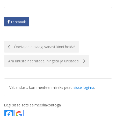
Facebook
Navigatsioon
Õpetajad ei saagi vanast kinni hoida!
Ära unusta naeratada, hingata ja unistada!
Vabandust, kommenteerimiseks pead
sisse logima
.
Logi sisse sotsiaalmeediakontoga: