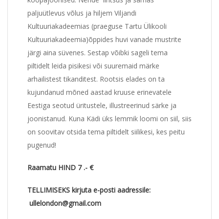
paljuütlevus võlus ja hiljem Viljandi
Kultuuriakadeemias (praeguse Tartu Ülikooli
Kultuuriakadeemia)õppides huvi vanade mustrite
järgi aina süvenes. Sestap võibki sageli tema
piltidelt leida pisikesi või suuremaid märke
arhailistest tikanditest. Rootsis elades on ta
kujundanud mõned aastad kruuse erinevatele
Eestiga seotud üritustele, illustreerinud särke ja
joonistanud. Kuna Kädi üks lemmik loomi on siil, siis
on soovitav otsida tema piltidelt siilikesi, kes peitu
pugenud!
Raamatu HIND 7 .- €
TELLIMISEKS kirjuta e-posti aadressile:
ullelondon@gmail.com