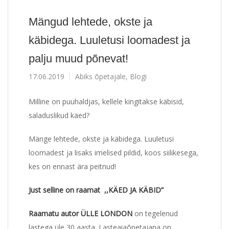
Mängud lehtede, okste ja
käbidega. Luuletusi loomadest ja
palju muud põnevat!
17.06.2019
Abiks õpetajale
,
Blogi
Milline on puuhaldjas, kellele kingitakse käbisid,
saladuslikud käed?
Mänge lehtede, okste ja käbidega. Luuletusi
loomadest ja lisaks imelised pildid, koos siilikesega,
kes on ennast ära peitnud!
Just selline on raamat ,,KÄED JA KÄBID”
Raamatu autor ÜLLE LONDON
on tegelenud
lastega üle 30 aasta. Lasteaiaõpetajana on