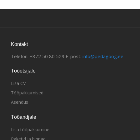
Kontakt
Telefon: +372 50 80 529 E-post:
info@pedagoog.ee
Tööotsijale
Lisa CV
Tööpakkumised
Asendus
Tööandjale
Lisa tööpakkumine
Paketid ja hinnad