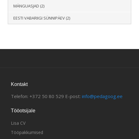
MÄNGUASJAD
(2)
EESTI VABARIIGI SÜNNIPÄEV
(2)
Kontakt
Telefon: +372 50 80 529 E-post:
info@pedagoog.ee
Tööotsijale
Lisa CV
Tööpakkumised