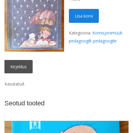
"Nupula"
Lisa korvi
Aavo
Lind
Kategooria:
Komisjonimüük
kogus
pedagoogilt pedagoogile
Kirjeldus
Kasutatud.
Seotud tooted