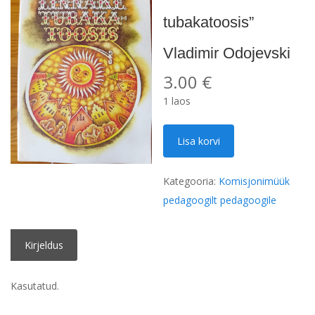
tubakatoosis”
Vladimir Odojevski
3.00
€
1 laos
"Linnake
Lisa korvi
tubakatoosis"
Vladimir
Kategooria:
Komisjonimüük
Odojevski
pedagoogilt pedagoogile
kogus
Kirjeldus
Kasutatud.