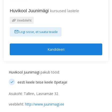
Huvikool Juunimägi
kursused lastele
Veebileht
Logi sisse, et saata teade
Kandideeri
Huvikool Juunimägi
pakub tööd:
eesti keele teise keele õpetaja
!
Asukoht: Tallinn, Lasnamäe 32
veebileht:
http://www.juunimagi.ee