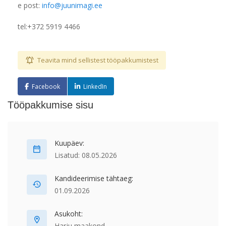
e post:
info@juunimagi.ee
tel:+372 5919 4466
Teavita mind sellistest tööpakkumistest
Facebook
LinkedIn
Tööpakkumise sisu
Kuupäev:
Lisatud: 08.05.2026
Kandideerimise tähtaeg:
01.09.2026
Asukoht:
Harju maakond