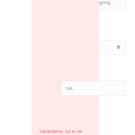
Asukoht
Ametikoht
Töötasu
Vabandame, sul ei ole