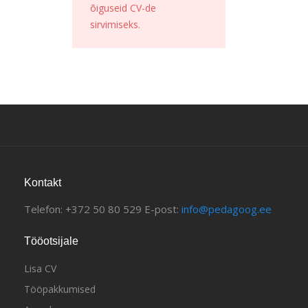
õiguseid CV-de
sirvimiseks.
Kontakt
Telefon: +372 50 80 529 E-post:
info@pedagoog.ee
Tööotsijale
Lisa CV
Tööpakkumised